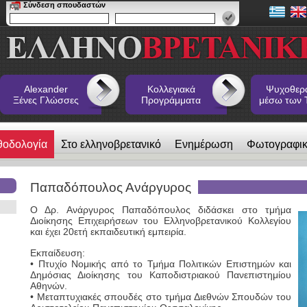
Σύνδεση σπουδαστών
Alexander
Κολλεγιακά
Ψυχοθερ
Ξένες Γλώσσες
Προγράμματα
μέσω των 
θοδολογία
Στο ελληνοβρετανικό
Ενημέρωση
Φωτογραφι
 Ξένες Γλώσσες
Παπαδόπουλος Ανάργυρος
Ο Δρ. Ανάργυρος Παπαδόπουλος διδάσκει στο τμήμα
Διοίκησης Επιχειρήσεων του Ελληνοβρετανικού Κολλεγίου
και έχει 20ετή εκπαιδευτική εμπειρία.
Εκπαίδευση:
• Πτυχίο Νομικής από το Τμήμα Πολιτικών Επιστημών και
Δημόσιας Διοίκησης του Καποδιστριακού Πανεπιστημίου
Αθηνών.
• Μεταπτυχιακές σπουδές στο τμήμα Διεθνών Σπουδών του