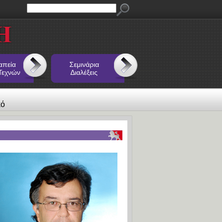
απεία
Σεμινάρια
Τεχνών
Διαλέξεις
κό