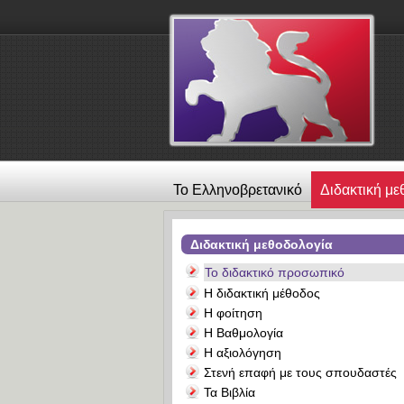
Το Ελληνοβρετανικό
Διδακτική με
λεύκωμα
Επικοινωνία
Alexander
Διδακτική μεθοδολογία
Το διδακτικό προσωπικό
Η διδακτική μέθοδος
Η φοίτηση
Η Βαθμολογία
Η αξιολόγηση
Στενή επαφή με τους σπουδαστές
Τα Βιβλία