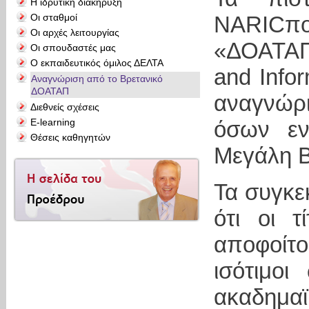
Η ιδρυτική διακήρυξη
Οι σταθμοί
NARICπου
Οι αρχές λειτουργίας
«ΔΟΑΤΑΠ»
Οι σπουδαστές μας
Ο εκπαιδευτικός όμιλος ΔΕΛΤΑ
and Infor
Αναγνώριση από το Βρετανικό
ΔΟΑΤΑΠ
αναγνώρ
Διεθνείς σχέσεις
E-learning
όσων εν
Θέσεις καθηγητών
Μεγάλη Β
Τα συγκε
ότι οι τ
αποφοίτο
ισότιμο
ακαδημαϊ