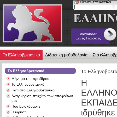
Σύνδεση σπουδαστών
Alexander
Ξένες Γλώσσες
Το Ελληνοβρετανικό
Διδακτική μεθοδολογία
Στο ελληνοβρ
λεύκωμα
Επικοινωνία
Alexander Ξένες Γλώσσες
Το Ελληνοβρετανικό
Το Ελληνοβρετα
Μήνυμα του προέδρου
Η
Το Ελληνοβρετανικό
ΕΛΛΗΝΟ
Γιατί στο Ελληνοβρετανικό
Αναγνώριση πτυχίων των αποφοίτων
ΕΚΠΑΙΔ
μας
Που βρισκόμαστε
ιδρύθηκ
Η ίδρυση