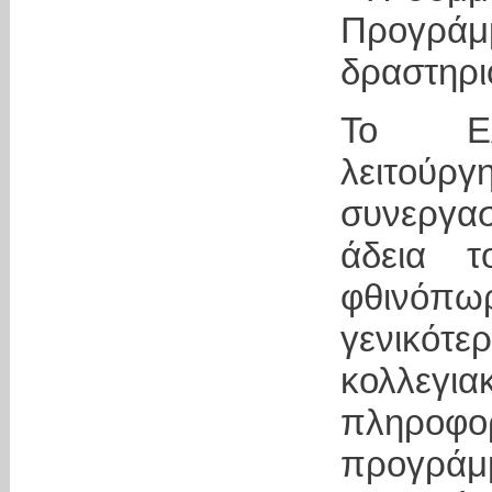
Προγρά
δραστηρι
Το ΕΛ
λειτούργ
συνεργασ
άδεια 
φθινόπω
γενικότε
κολλε
πληροφ
προγράμ