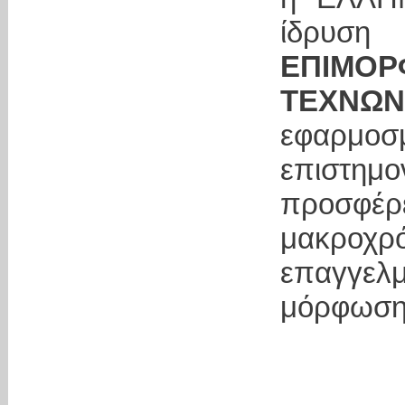
ίδρυσ
ΕΠΙΜΟΡ
ΤΕΧΝΩΝ
εφαρμοσ
επιστη
προσφέρ
μακροχρ
επαγγελμ
μόρφωση 