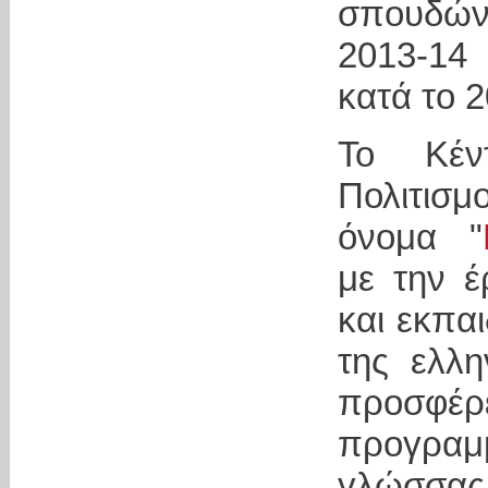
σπουδών
2013-14 
κατά το 2
Το Κέν
Πολιτισμ
όνομα "
με την έ
και εκπαι
της ελλ
προσφέ
προγραμμ
γλώσσας 