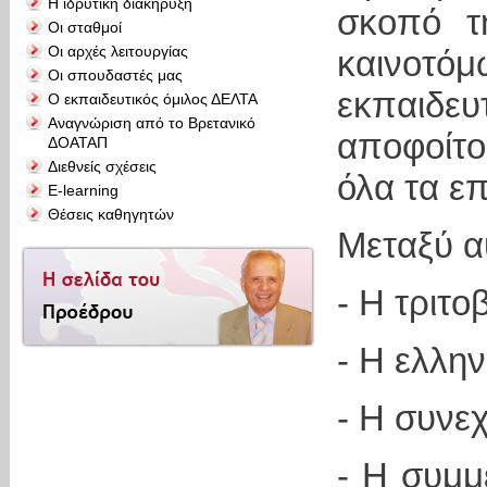
Η ιδρυτική διακήρυξη
σκοπό τ
Οι σταθμοί
Οι αρχές λειτουργίας
καινοτόμ
Οι σπουδαστές μας
εκπαιδ
Ο εκπαιδευτικός όμιλος ΔΕΛΤΑ
Αναγνώριση από το Βρετανικό
αποφοίτο
ΔΟΑΤΑΠ
Διεθνείς σχέσεις
όλα τα ε
E-learning
Θέσεις καθηγητών
Μεταξύ α
- Η τριτ
- Η ελλη
- Η συνε
- Η συμμ