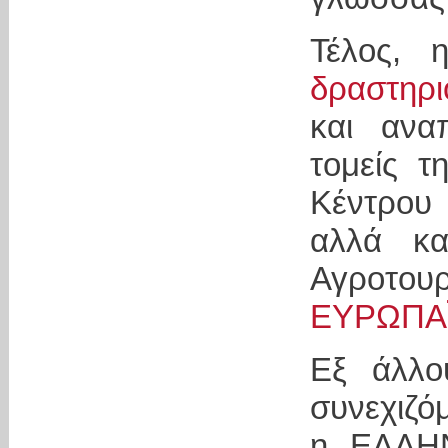
Τέλος, 
δραστηρι
και ανα
τομείς τ
Κέντρου
αλλά κα
Αγροτουρ
ΕΥΡΩΠΑΪ
Εξ άλλο
συνεχιζό
η ΕΛΛΗ