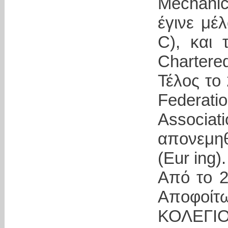
Mechanic
έγινε μέ
C), και 
Chartere
Τέλος το
Federat
Associ
απονεμηθ
(Eur ing)
Από το 2
Αποφοί
ΚΟΛΕΓΙΟΥ