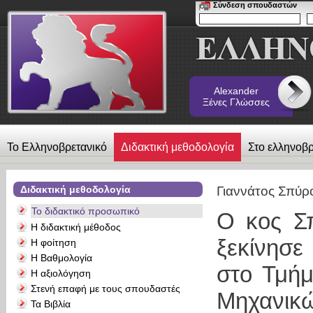
Σύνδεση σπουδαστών
Alexander
Ξένες Γλώσσες
Το Ελληνοβρετανικό
Διδακτική μεθοδολογία
Στο ελληνοβρ
λεύκωμα
Επικοινωνία
Alexander Ξένες Γλώσσες
Διδακτική μεθοδολογία
Γιαννάτος Σπύρ
Το διδακτικό προσωπικό
Ο κος Σ
Η διδακτική μέθοδος
ξεκίνησε
Η φοίτηση
Η Βαθμολογία
στο Τμή
Η αξιολόγηση
Στενή επαφή με τους σπουδαστές
Μηχανικ
Τα Βιβλία