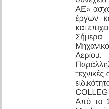
ΑΕ» ασχο
έργων κα
και επιχ
Σήμερα
Μηχανικό
Αερίου.
Παράλλ
τεχνικές 
ειδικότ
COLLEG
Από το 1