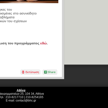
γκες του
ρισμένες στο ασυνείδητο
ροβλήματα
πικών του σχέσεων
θρωση του προγράμματος
εδώ
.
Αθήνα
αυρομματαίων 25, 104 34, Αθήνα
Τηλ : 210-8217710 | 210-8254165
E-mail:
contact@bhc.gr