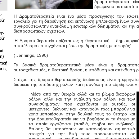
Δραματοθεραπεία εί
α
δρώμενου με σκοπό τ
ν
Η Δραματοθεραπεία είναι ένα μέσο προσέγγισης του εσωτερ
ρξη
εργαλείο για τη διερεύνηση και εκτόνωση μπλοκαρισμένων συ
συγκρούσεων,την ανακάλυψη εσωτερικών διλημμάτων και την α
διαπροσωπικών σχέσεων.
ην
ρξη
‘Η Δραματοθεραπεία ορίζεται ως η θεραπευτική – δημιουργικ
αποτέλεσμα επιτυγχάνεται μέσω της δραματικής μεταφοράς’
nd
( Jennings, 1990)
n)
τική
Τα βασικά δραματοθεραπευτικά μέσα είναι η δραματοπ
rls,
αυτοσχεδιασμός, η θεατρική δράση, η υπόδυση και απέκδυση ρ
Στόχος της δραματοθεραπευτικής διαδικασίας είναι η ερμηνε
διάρκεια της υπόδυσης ρόλων και η σύνδεση του «δρώμενου» μ
Μέσα από την θεωρία αλλά και το βίωμα διαφόρων
ρόλων αλλα και την ανάλυση των ρόλων και των
συναισθημάτων που σχετίζονται με αυτούς, οι
μετέχοντες βιώνουν και κατανοούν πως μπορούν να
χρησιμοποιήσουν στην δουλειά τους το θέατρο και
την Δραματοθεραπεία για να βοηθήσουν τα άτομα με
τα οποία εργάζονται (παιδιά, έφηβοι και ενήλικες).
Επίσης θα μπορέσουν να κατανοήσουν σημαντικά
στοιχεία για την δική τους προσωπικότητα σε
προσωπικό, συναισθηματικό και διαπροσωπικό