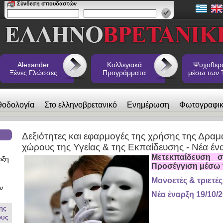
Σύνδεση σπουδαστών
Alexander
Κολλεγιακά
Ψυχοθερ
Ξένες Γλώσσες
Προγράμματα
μέσω των 
θοδολογία
Στο ελληνοβρετανικό
Ενημέρωση
Φωτογραφι
 Ξένες Γλώσσες
Δεξιότητες και εφαρμογές της χρήσης της Δρα
χώρους της Υγείας & της Εκπαίδευσης - Νέα έ
Μετεκπαίδευση σ
ρξη
Προσέγγιση μέσω 
Μονοετές & τριετ
ν
Νέα έναρξη 19/10/
ης
ους