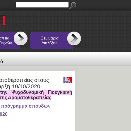
απεία
Σεμινάρια
Τεχνών
Διαλέξεις
κό
ματοθεραπείας στους
ναρξη 19/10/2020
την Ψυχοδυναμική Γιουγκιανή
της Δραματοθεραπείας
ές πρόγραμμα σπουδών
2020