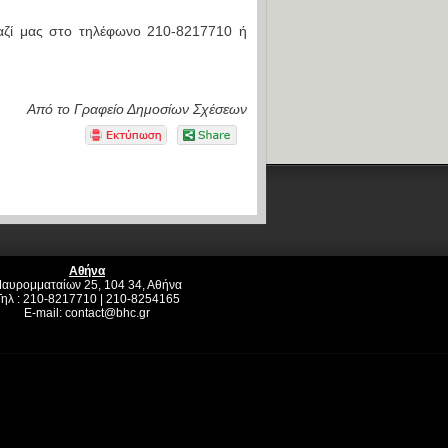
μαζί μας στο τηλέφωνο 210-8217710 ή
Από το Γραφείο Δημοσίων Σχέσεων
Αθήνα
αυρομματαίων 25, 104 34, Αθήνα
Τηλ : 210-8217710 | 210-8254165
E-mail:
contact@bhc.gr