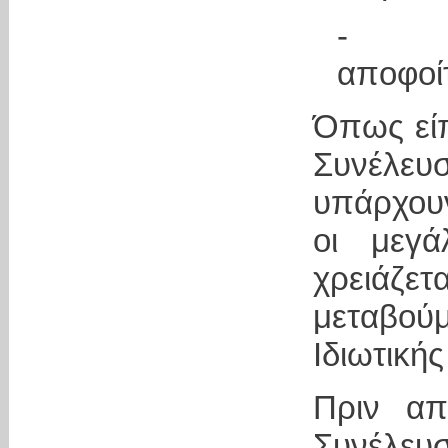
- Αν
αποφοί
Όπως είπ
Συνέλε
υπάρχου
οι μεγά
χρειάζε
μεταβούμ
Ιδιωτική
Πριν απ
Συνέλευ