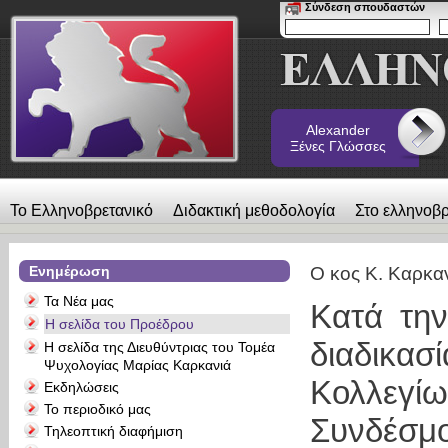
Σύνδεση σπουδαστών
Alexander
Ξένες Γλώσσες
Το Ελληνοβρετανικό
Διδακτική μεθοδολογία
Στο ελληνοβρ
λεύκωμα
Επικοινωνία
Alexander Ξένες Γλώσσες
Ενημέρωση
Ο κος Κ. Καρκα
Τα Νέα μας
Κατά την
Η σελίδα του Προέδρου
διαδικα
Η σελίδα της Διευθύντριας του Τομέα
Ψυχολογίας Μαρίας Καρκανιά
Κολλεγίω
Εκδηλώσεις
Το περιοδικό μας
Συνδέσμ
Τηλεοπτική διαφήμιση