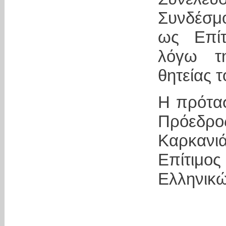
Συνδέσμ
ως Επίτ
λόγω τη
θητείας τ
Η πρότασ
Πρόεδρ
Καρκανι
Επίτιμ
Ελληνικώ