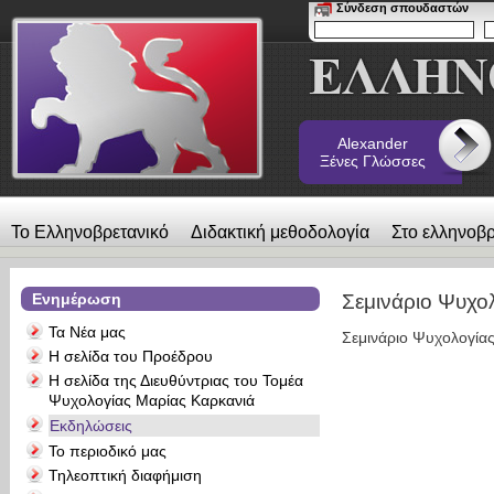
Σύνδεση σπουδαστών
Alexander
Ξένες Γλώσσες
Το Ελληνοβρετανικό
Διδακτική μεθοδολογία
Στο ελληνοβρ
λεύκωμα
Επικοινωνία
Alexander Ξένες Γλώσσες
Ενημέρωση
Σεμινάριο Ψυχολ
Τα Νέα μας
Σεμινάριο Ψυχολογίας
Η σελίδα του Προέδρου
Η σελίδα της Διευθύντριας του Τομέα
Ψυχολογίας Μαρίας Καρκανιά
Εκδηλώσεις
Το περιοδικό μας
Τηλεοπτική διαφήμιση