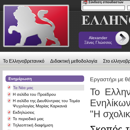
Σύνδεση σπουδαστών
Alexander
Ξένες Γλώσσες
Το Ελληνοβρετανικό
Διδακτική μεθοδολογία
Στο ελληνοβρ
λεύκωμα
Επικοινωνία
Alexander Ξένες Γλώσσες
Ενημέρωση
Εργαστήρι με θ
Τα Νέα μας
Το Ελλη
Η σελίδα του Προέδρου
Ενηλίκων
Η σελίδα της Διευθύντριας του Τομέα
Ψυχολογίας Μαρίας Καρκανιά
"Η σχολι
Εκδηλώσεις
Το περιοδικό μας
Τηλεοπτική διαφήμιση
Σκοπός τ