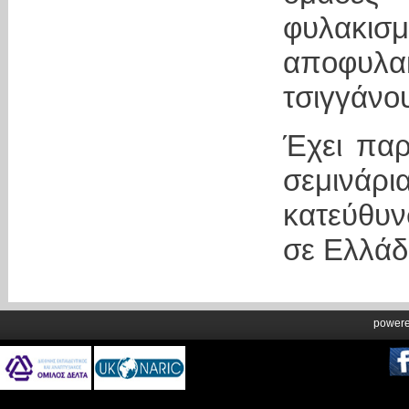
φυλακ
αποφυλα
τσιγγάνου
Έχει παρ
σεμινά
κατεύθυν
σε Ελλάδ
power