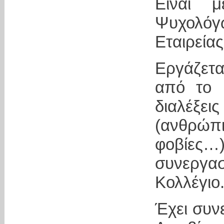
Είναι 
Ψυχολόγ
Εταιρεία
Εργάζετα
από το 1
διαλέξε
(ανθρώπι
φοβίες…
συνεργ
Κολλέγιο
Έχει συν