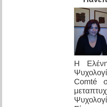
Η Ελένη
Ψυχολογ
Comté σ
μεταπτυχ
Ψυχολογί