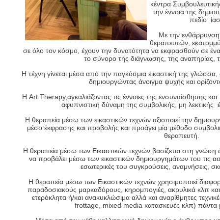
κέντρα Συμβουλευτική
την έννοια της δημιο
πεδίο ία
Με την ενθάρρυνση 
θεραπευτών, εκατομμύρ
σε όλο τον κόσμο, έχουν την δυνατότητα να εκφρασθούν σε έ
το σύνορο της διάγνωσης, της αναπηρίας, τ
Η τέχνη γίνεται μέσα από την παγκόσμια εικαστική της γλώσσα,
δημιουργώντας άνοιγμα ψυχής και ορίζοντ
Η Art Therapy,αγκαλιάζοντας τις έννοιες της ενσυναίσθησης και 
αφυπνιστική δύναμη της συμβολικής, μη λεκτικής έ
Η θεραπεία μέσω των εικαστικών τεχνών αξιοποιεί την δημιουρ
μέσο έκφρασης και προβολής και προάγει μία μέθοδο συμβολικ
θεραπευτή.
Η θεραπεία μέσω των Εικαστικών τεχνών βασίζεται στη γνώση ό
να προβάλει μέσω των εικαστικών δημιουργημάτων του τις ασυ
εσωτερικές του συγκρούσεις, αναμνήσεις, σκ
Η θεραπεία μέσω των Εικαστικών τεχνών χρησιμοποιεί διαφο
παραδοσιακούς μαρκαδόρους, κηρομπογιές, ακρυλικά κλπ και
ετερόκλητα ή/και ανακυκλώσιμα αλλά και αναρίθμητες τεχνικέ
frottage, mixed media κατασκευές κλπ) πάντα 