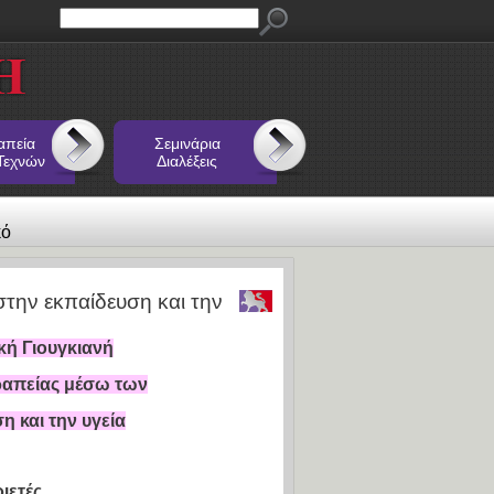
απεία
Σεμινάρια
Τεχνών
Διαλέξεις
κό
την εκπαίδευση και την
ή Γιουγκιανή
ραπείας μέσω των
 και την υγεία
ιετές