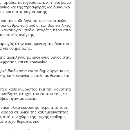
ς, ομάδες αυτογνωσίας κ.λ.π. εξυψώνει
υργίας και της προσφοράς ως δυναμικό
σης και αυτοπραγμάτωσης.
και την καθοδήγηση των εικαστικών
ια άνθρωποι(παιδιά, έφηβοι, ενήλικες)
να καινούργιο πεδίο ύπαρξης πέρα από
ης ειδικής ανάγκης.
 αρωγός στην οικουμενική της διάσταση
α για νόημα ζωής.
της αλληλεγγύης, είναι ένας ύμνος στην
κφρασης και επικοινωνίας.
γική διαδικασία και το δημιούργημα ως
ής επικοινωνίας μεταξύ ασθενούς και
τι ο κάθε άνθρωπος έχει την ικανότητα
νείδητες πτυχές του εαυτού του, τις
έψεις, φαντασιώσεις.
ρετικά υλικά έκφρασης πέρα από τους
 αφορά σε υλικά της καθημερινότητας
ς από τον χώρο της τέχνης (collage,
με στόχο θεραπευτικό.