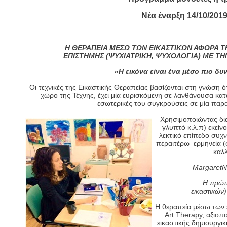
Νέα έναρξη 14/10/201
Η ΘΕΡΑΠΕΙΑ ΜΕΣΩ ΤΩΝ ΕΙΚΑΣΤΙΚΩΝ ΑΦΟΡΑ Τ
ΕΠΙΣΤΗΜΗΣ (ΨΥΧΙΑΤΡΙΚΗ, ΨΥΧΟΛΟΓΙΑ) ΜΕ ΤΗΝ
«Η εικόνα είναι ένα μέσο πιο δυ
Οι τεχνικές της Εικαστικής Θεραπείας βασίζονται στη γνώση ό
χώρο της Τέχνης, έχει μία ευρισκόμενη σε λανθάνουσα κατ
εσωτερικές του συγκρούσεις σε μία παρ
Χρησιμοποιώντας δια
γλυπτό κ.λ.π) εκείν
λεκτικό επίπεδο συχν
περαιτέρω ερμηνεία (
καλλ
Margaret
N
Η πρώτ
εικ
Η θεραπεία μέσω των 
Art Therapy, αξιοπ
εικαστικής δημιουργι