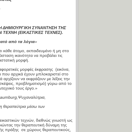
9
Η ΔΗΜΙΟΥΡΓΙΚΗ ΣΥΝΑΝΤΗΣΗ ΤΗΣ
 ΤΕΧΝΗ (ΕΙΚΑΣΤΙΚΕΣ ΤΕΧΝΕΣ).
νατό από τα λόγια
»
τι κάθε άτομο, εκπαιδευμένο ή μη στο
άσταση ικανότητα να προβάλει τις
αστατική μορφή.
φορετικές μορφές έκφρασης (εικόνα,
οι που αρχικά έχουν μπλοκαριστεί στο
ά αρχίζουν να εκφράζουν με λέξεις την
σκέψεις, προβληματισμό) γύρω από το
ιτεχνικό τους έργο.»
aumburg,Ψυχαναλύτρια,
η θεραπεύτρια μέσω των
αστικών)
εικαστικών τεχνών, διεθνώς γνωστή ως
οιώντας την θεραπευτική δύναμη της
κής πράξης σε χώρους θεραπευτικούς,