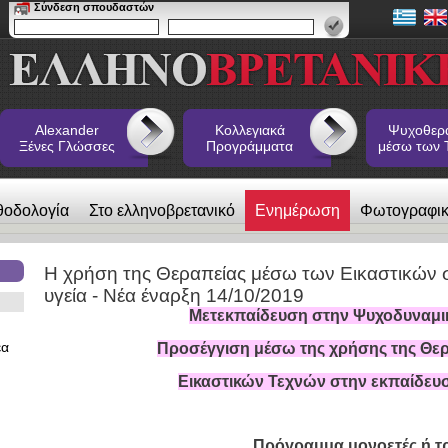
Σύνδεση σπουδαστών
Alexander
Κολλεγιακά
Ψυχοθερ
Ξένες Γλώσσες
Προγράμματα
μέσω των 
θοδολογία
Στο ελληνοβρετανικό
Ενημέρωση
Φωτογραφι
 Ξένες Γλώσσες
Η χρήση της Θεραπείας μέσω των Εικαστικών σ
υγεία - Νέα έναρξη 14/10/2019
Μετεκπαίδευση στην Ψυχοδυναμικ
έα
Προσέγγιση μέσω της χρήσης της Θε
Εικαστικών Τεχνών στην εκπαίδευση
Πρόγραμμα μονοετές ή τρ