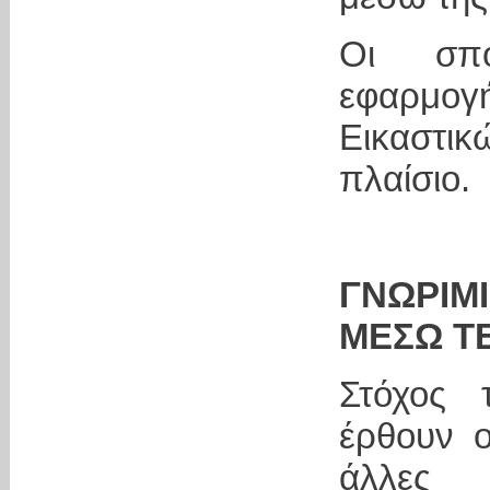
Οι σπο
εφαρμο
Εικαστικ
πλαίσιο.
ΓΝΩΡΙΜ
ΜΕΣΩ Τ
Στόχος 
έρθουν ο
άλλες