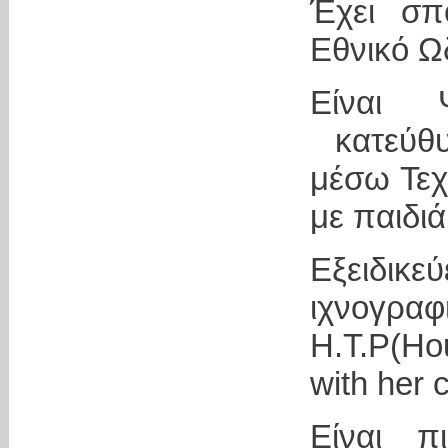
Έχει σπ
Εθνικό Ω
Είναι 
κατεύθυ
μέσω Τεχ
με παιδιά
Εξειδι
ιχνογραφ
Η.T.P(Ho
with her c
Είναι π