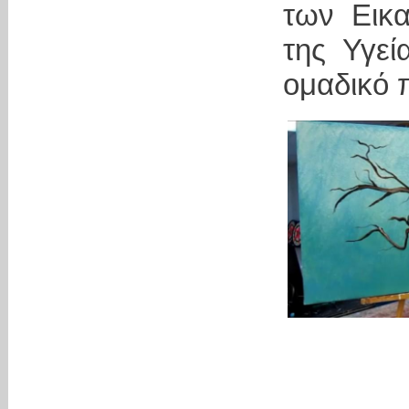
των Εικα
της Υγεί
ομαδικό π