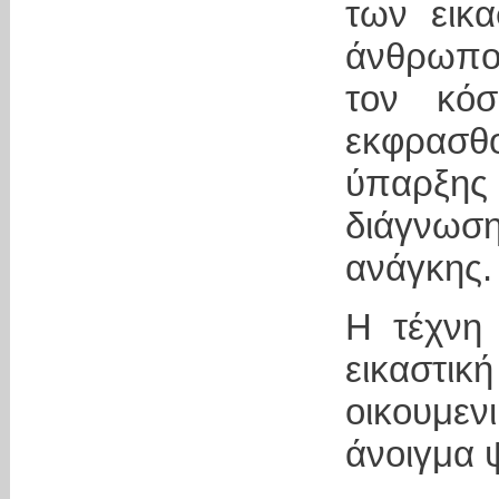
των εικα
άνθρωποι
τον κόσ
εκφρασθ
ύπαρξη
διάγνωσ
ανάγκης.
Η τέχνη 
εικαστ
οικουμεν
άνοιγμα 