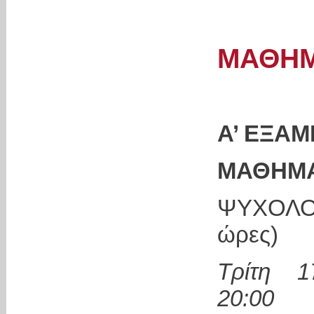
ΜΑΘΗ
Α’ ΕΞΑΜΗ
ΜΑΘΗΜ
ΨΥΧΟΛΟΓ
ώρες)
Τρίτη 1
2
0
:00