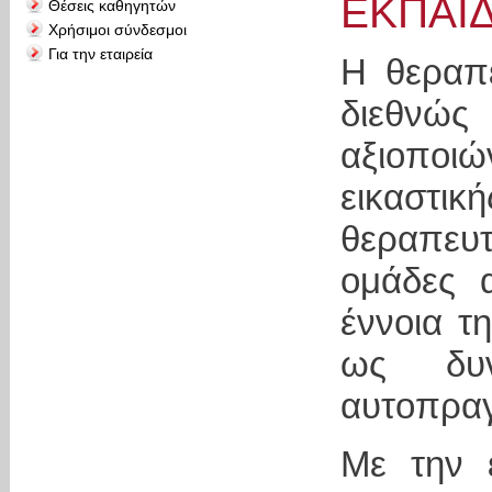
ΕΚΠΑΙΔ
Θέσεις καθηγητών
Χρήσιμοι σύνδεσμοι
Για την εταιρεία
Η θεραπε
διεθνώ
αξιοποιώ
εικαστικ
θεραπευ
ομάδες α
έννοια τ
ως δυ
αυτοπρα
Με την 