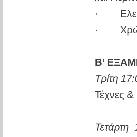
· Ελεύθ
· Χρώμ
Β’ ΕΞΑΜΗ
Τρίτη 17:
Τέχνες &
Τετάρτη 