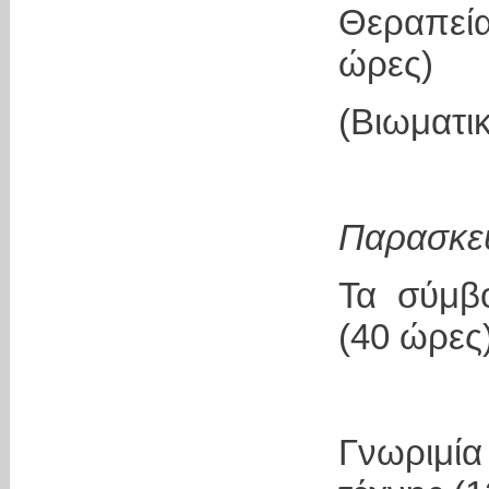
Θεραπεία
ώρες)
(Βιωματι
Παρασκευ
Τα σύμβ
(40 ώρες
Γνωριμί