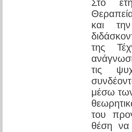
Στο ετ
Θεραπεία
και τη
διδάσκον
της Τέ
ανάγνωσ
τις ψυχ
συνδέοντ
μέσω των
θεωρητικ
του προγ
θέση να