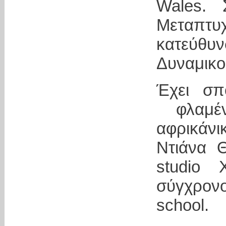
Wales. 
Μεταπτ
κατεύθυ
Δυναμικού
Έχει σπ
φλαμέν
αφρικάνι
Ντιάνα 
studio
σύγχρο
school.