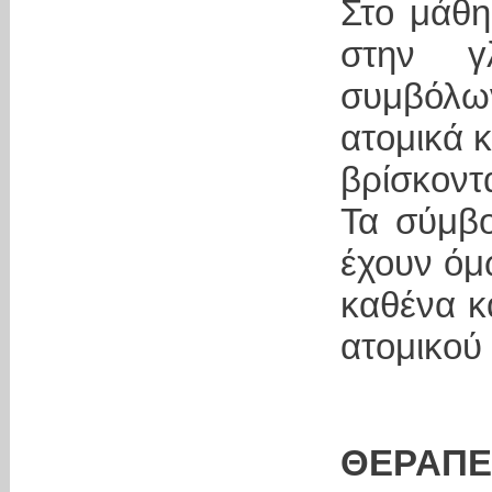
Στο μάθη
στην γ
συμβόλων
ατομικά 
βρίσκοντα
Τα σύμβο
έχουν όμ
καθένα κ
ατομικού
ΘΕΡΑΠ