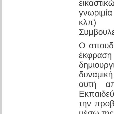
εικαστι
γνωριμία
κλπ) 
Συμβουλε
Ο σπουδα
έκφρα
δημιουρ
δυναμική
αυτή α
Εκπαιδεύ
την προβ
μέσω της