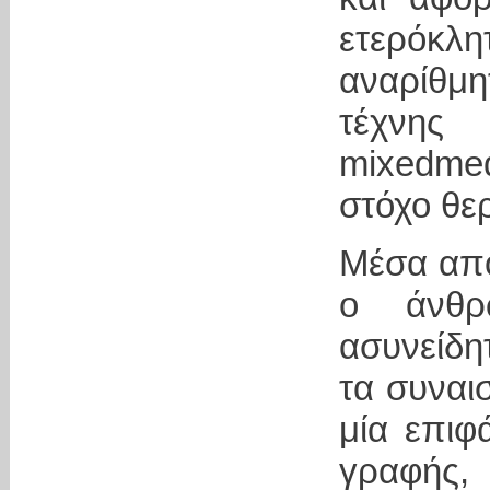
ετερόκλη
αναρίθμ
τέχνη
mixedme
στόχο θε
Μέσα από
ο άνθρ
ασυνείδητ
τα συναισ
μία επιφ
γραφής, 