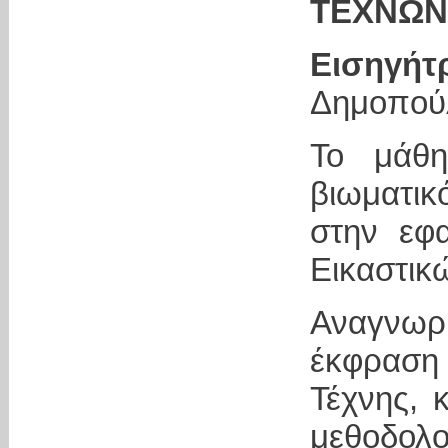
ΤΕΧΝΩΝ
Εισηγήτ
Δημοπού
Το μάθη
βιωματικ
στην εφ
Εικαστικ
Αναγνωρ
έκφραση
Τέχνης, 
μεθοδολ