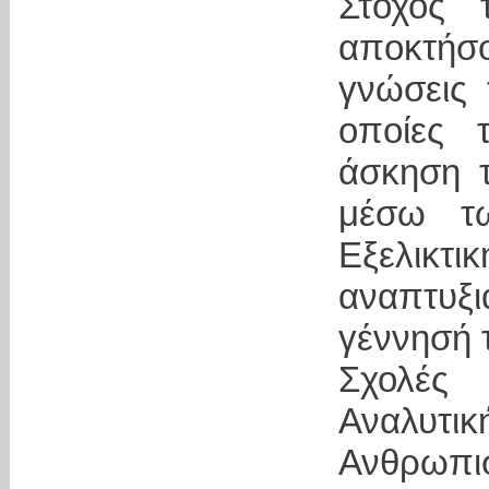
Στόχος 
αποκτή
γνώσεις 
οποίες 
άσκηση 
μέσω τ
Εξελικτι
αναπτυξι
γέννησή 
Σχολές 
Αναλυτικ
Ανθρωπι