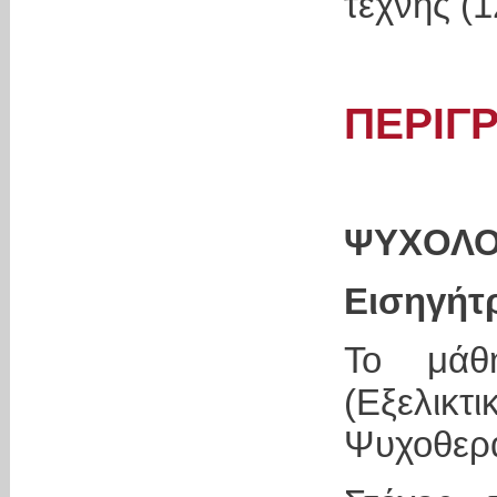
τέχνης (
ΠΕΡΙΓ
ΨΥΧΟΛΟ
Εισηγήτ
Το μάθ
(Εξελι
Ψυχοθερα