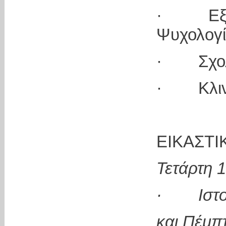
· Εξελ
Ψυχολογ
· Σχολέ
· Κλινι
ΕΙΚΑΣΤΙΚ
Τετάρτη 1
· Ιστορ
και Πέμπ