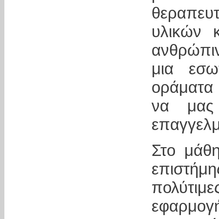
θεραπευ
υλικών κ
ανθρώπι
μια εσω
οράματα 
να μας
επαγγελμ
Στο μάθ
επιστή
πολύτιμ
εφαρμογή