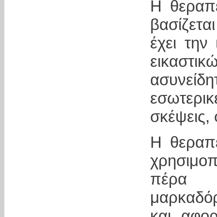
Η θεραπ
βασίζετα
έχει την
εικαστ
ασυνείδη
εσωτερικ
σκέψεις,
Η θεραπ
χρησιμοπ
πέρα 
μαρκαδόρ
και αφορ