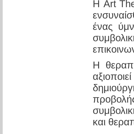
Η Art The
ενσυναίσ
ένας ύμν
συμβολι
επικοινων
Η θεραπ
αξιοποιεί
δημιού
προβολ
συμβολικ
και θερα