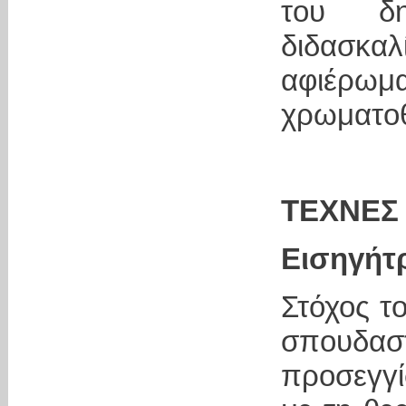
του δη
διδασκαλ
αφιέρ
χρωματοθ
ΤΕΧΝΕΣ
Εισηγήτ
Στόχος τ
σπουδασ
προσεγγί