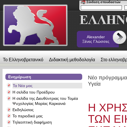
Σύνδεση σπουδαστών
Alexander
Ξένες Γλώσσες
Το Ελληνοβρετανικό
Διδακτική μεθοδολογία
Στο ελληνοβρ
λεύκωμα
Επικοινωνία
Alexander Ξένες Γλώσσες
Ενημέρωση
Νέο πρόγραμμα:
Υγεία
Τα Νέα μας
Η σελίδα του Προέδρου
Η σελίδα της Διευθύντριας του Τομέα
Ψυχολογίας Μαρίας Καρκανιά
Η ΧΡΗ
Εκδηλώσεις
ΤΩΝ Ε
Το περιοδικό μας
Τηλεοπτική διαφήμιση