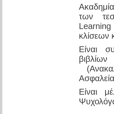
Ακαδημί
των τεσ
Learnin
κλίσεων κ
Είναι σ
βιβλίων
(Ανακαλ
Ασφαλείας
Είναι μ
Ψυχολόγω