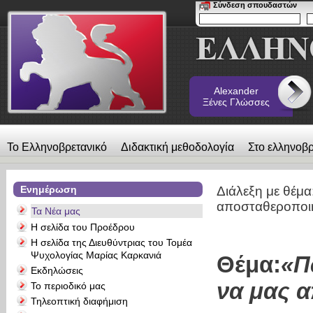
Σύνδεση σπουδαστών
Alexander
Ξένες Γλώσσες
Το Ελληνοβρετανικό
Διδακτική μεθοδολογία
Στο ελληνοβρ
λεύκωμα
Επικοινωνία
Alexander Ξένες Γλώσσες
Ενημέρωση
Διάλεξη με θέμα
αποσταθεροποιή
Τα Νέα μας
Η σελίδα του Προέδρου
Η σελίδα της Διευθύντριας του Τομέα
Ψυχολογίας Μαρίας Καρκανιά
Θέμα:
«Π
Εκδηλώσεις
να μας 
Το περιοδικό μας
Τηλεοπτική διαφήμιση