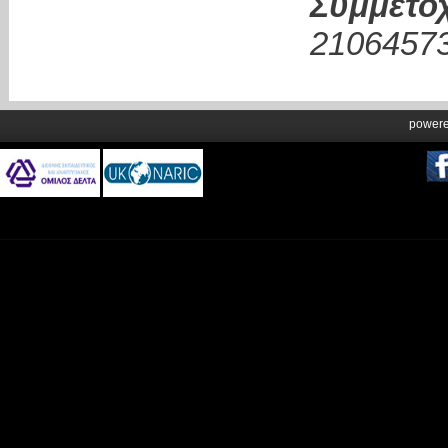
Συμμετο
21064573
power